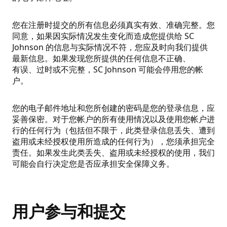
您在注册时提交的所有信息必须真实有效、准确完整。您
同意，如果因实际情况发生变化而造成您提供给 SC
Johnson 的信息与实际情况不符，您应及时向我们提供
最新信息。如果发现您所提供的任何信息不正确、
有误、过时或不完整，SC Johnson 可能会停用您的帐
户。
您的电子邮件地址和您所创建的密码是您的登录信息，应
妥善保密。对于您帐户的所有使用情况以及使用您帐户进
行的任何行为（包括但不限于，此类登录信息丢失、遭到
盗用或未经授权使用所造成的任何行为），您须承担完全
责任。如果发生此类丢失、盗用或未经授权的使用，我们
可能会自行决定您是否应承担安全保障义务。
用户参与和提交