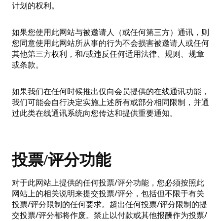
计划的权利。
如果您使用此网站与被邀请人（或任何第三方）通讯，则
您同意使用此网站所从事的行为不会损害被邀请人或任何
其他第三方权利，和/或违反任何适用法律、规则、规章
或条款。
如果我们在任何时候推出仅向会员提供的在线通讯功能，
我们可能会自行决定实施上述所有或部分相同限制，并通
过此类在线通讯系统向您传达和提供重要通知。
投票/评分功能
对于此网站上提供的任何投票/评分功能，您必须按照此
网站上的相关说明来提交投票/评分，包括但不限于有关
投票/评分限制的任何要求。超出任何投票/评分限制的提
交投票/评分都将作废。禁止以付款或其他报酬作为投票/