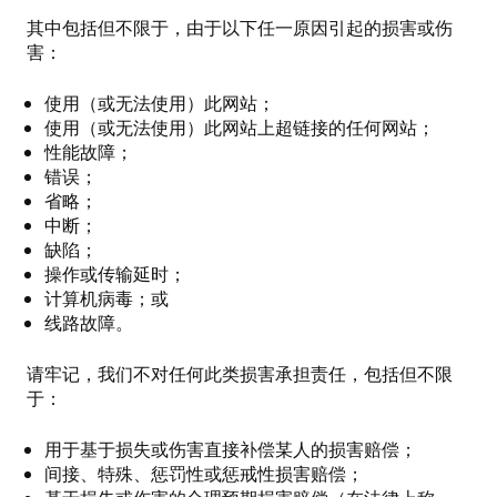
其中包括但不限于，由于以下任一原因引起的损害或伤
害：
使用（或无法使用）此网站；
使用（或无法使用）此网站上超链接的任何网站；
性能故障；
错误；
省略；
中断；
缺陷；
操作或传输延时；
计算机病毒；或
线路故障。
请牢记，我们不对任何此类损害承担责任，包括但不限
于：
用于基于损失或伤害直接补偿某人的损害赔偿；
间接、特殊、惩罚性或惩戒性损害赔偿；