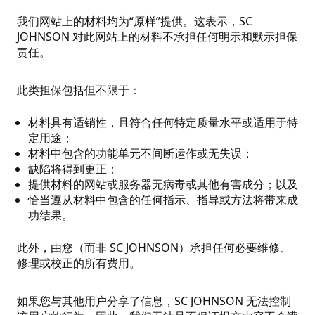
我们网站上的材料均为“原样”提供。这表示，SC
JOHNSON 对此网站上的材料不承担任何明示和默示担保
责任。
此类担保包括但不限于：
材料具有适销性，且符合任何特定质量水平或适用于特
定用途；
材料中包含的功能单元不间断运作或无失误；
缺陷将得到更正；
提供材料的网站或服务器无病毒或其他有害成分；以及
恰当遵从材料中包含的任何指示、指导或方法将带来成
功结果。
此外，由您（而非 SC JOHNSON）承担任何必要维修、
修理或校正的所有费用。
如果您与其他用户分享了信息，SC JOHNSON 无法控制