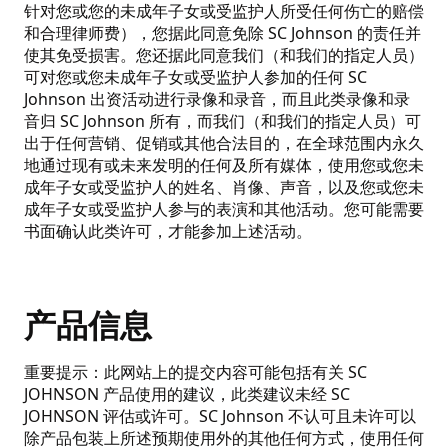
针对您或您的未成年子女或受监护人所受任何伤亡的赔偿
和合理律师费），您据此同意免除 SC Johnson 的责任并
使其免受损害。您还据此同意我们（和我们的指定人员）
可对您或您未成年子女或受监护人参加的任何 SC
Johnson 出资活动进行录像和录音，而且此类录像和录
音归 SC Johnson 所有，而我们（和我们的指定人员）可
出于任何营销、促销或其他合法目的，在全球范围内永久
地通过现有或未来发明的任何及所有媒体，使用您或您未
成年子女或受监护人的姓名、肖像、声音，以及您或您未
成年子女或受监护人参与的表演和其他活动。您可能需要
书面确认此类许可，才能参加上述活动。
产品信息
重要提示：此网站上的提交内容可能包括有关 SC
JOHNSON 产品使用的建议，此类建议未经 SC
JOHNSON 评估或许可。SC Johnson 不认可且未许可以
除产品包装上所述预期使用外的其他任何方式，使用任何