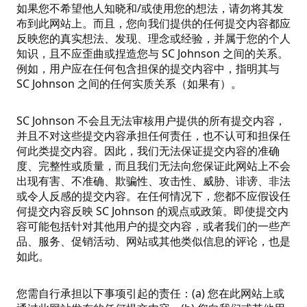
如果您不希望他人知晓和/或使用您的想法，请勿将其发
布到此网站上。而且，您向我们提供的任何提交内容都应
反映您的真实想法、发现、理念或经验，并属于您的个人
知识，且不应歪曲或捏造您与 SC Johnson 之间的关系。
例如，用户应在任何包含担保的提交内容中，指明其与
SC Johnson 之间的任何实质关系（如果有）。
SC Johnson 不会且无法审核用户提供的所有提交内容，
并且不对这些提交内容承担任何责任，也不认可和担保任
何此类提交内容。因此，我们无法保证提交内容的准确
度、完整性或质量，而且我们无法向您保证此网站上不会
出现有害、不准确、欺骗性、攻击性、威胁、诽谤、非法
或令人反感的提交内容。在任何情况下，您都不应假设任
何提交内容反映 SC Johnson 的观点或政策。即使提交内
容可能包括针对其他用户的提交内容，或者我们的一些产
品、服务、促销活动、网站或其他类似信息的评论，也是
如此。
您需自行承担以下事项引起的责任：(a) 您在此网站上或