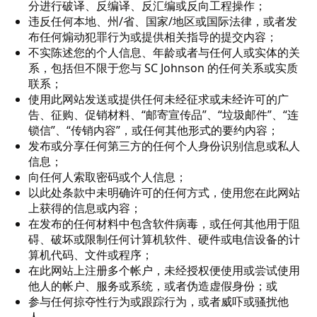
分进行破译、反编译、反汇编或反向工程操作；
违反任何本地、州/省、国家/地区或国际法律，或者发
布任何煽动犯罪行为或提供相关指导的提交内容；
不实陈述您的个人信息、年龄或者与任何人或实体的关
系，包括但不限于您与 SC Johnson 的任何关系或实质
联系；
使用此网站发送或提供任何未经征求或未经许可的广
告、征购、促销材料、“邮寄宣传品”、“垃圾邮件”、“连
锁信”、“传销内容”，或任何其他形式的要约内容；
发布或分享任何第三方的任何个人身份识别信息或私人
信息；
向任何人索取密码或个人信息；
以此处条款中未明确许可的任何方式，使用您在此网站
上获得的信息或内容；
在发布的任何材料中包含软件病毒，或任何其他用于阻
碍、破坏或限制任何计算机软件、硬件或电信设备的计
算机代码、文件或程序；
在此网站上注册多个帐户，未经授权便使用或尝试使用
他人的帐户、服务或系统，或者伪造虚假身份；或
参与任何掠夺性行为或跟踪行为，或者威吓或骚扰他