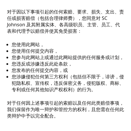
对于因以下事项引起的任何索赔、要求、损失、支出、责
任或损害赔偿（包括合理律师费），您同意对 SC
Johnson 及其附属实体、各高级职员、主管、员工、代
表和代理予以赔偿并使其免受损害：
您使用此网站，
您使用任何提交内容，
您参与此网站上或通过此网站提供的任何服务或计划，
您违反或涉嫌违反此处条款，
您发布的任何提交内容，或
您涉嫌侵犯任何第三方权利（包括但不限于，诽谤，侵
犯隐私权、宣传权，违反保密义务，侵犯版权、商标、
专利或任何其他知识产权权利）的行为。
对于任何因上述事项引起的索赔以及任何此类赔偿事项，
我们保留作为唯一辩护和管控方的权利，且您需在任何此
类辩护中予以完全配合。