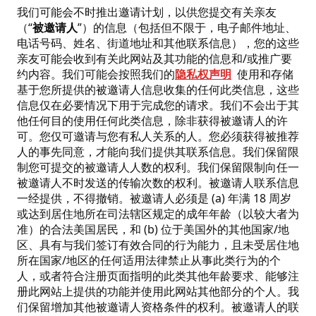
我们可能会不时推出邀请计划，以供您提交有关亲友
（“
被邀请人
”）的信息（包括但不限于，电子邮件地址、
电话号码、姓名、街道地址和其他联系信息），您的这些
亲友可能会收到有关此网站及其功能的信息和/或推广要
约内容。我们可能会按照我们的
隐私权声明
使用和存储
基于您所提供的被邀请人信息收集的任何此类信息，这些
信息仅在必要情况下用于完成您的请求。我们不会出于其
他任何目的使用任何此类信息，除非获得被邀请人的许
可。您仅可邀请与您有私人关系的人。您必须获得被推荐
人的事先同意，才能向我们提供其联系信息。我们保留限
制您可提交的被邀请人人数的权利。我们保留限制向任一
被邀请人不时发送的传输次数的权利。被邀请人联系信息
一经提供，不得撤销。被邀请人必须是 (a) 年满 18 周岁
或达到居住地所在司法辖区规定的成年年龄（以较大者为
准）的合法美国居民，和 (b) 位于美国外的其他国家/地
区、具有与我们签订有效合同的行为能力，且未受居住地
所在国家/地区的任何适用法律禁止从事此类行为的个
人，或者符合注册页面指明的此类其他年龄要求、能够注
册此网站上提供的功能并使用此网站其他部分的个人。我
们保留增加其他被邀请人资格条件的权利。被邀请人的联