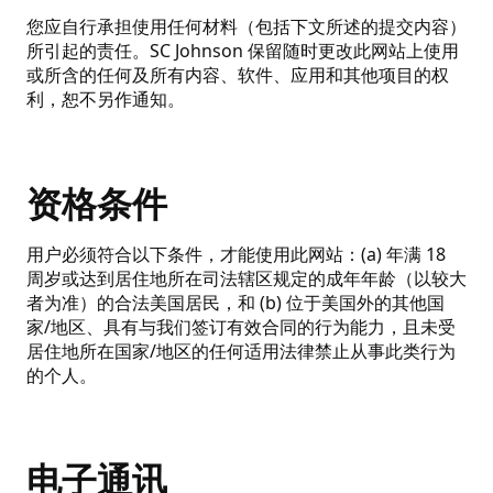
您应自行承担使用任何材料（包括下文所述的提交内容）
所引起的责任。SC Johnson 保留随时更改此网站上使用
或所含的任何及所有内容、软件、应用和其他项目的权
利，恕不另作通知。
资格条件
用户必须符合以下条件，才能使用此网站：(a) 年满 18
周岁或达到居住地所在司法辖区规定的成年年龄（以较大
者为准）的合法美国居民，和 (b) 位于美国外的其他国
家/地区、具有与我们签订有效合同的行为能力，且未受
居住地所在国家/地区的任何适用法律禁止从事此类行为
的个人。
电子通讯