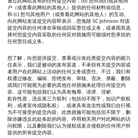
通过此网站发布的任何提交内容，(b) 您向我们或其他用
户（或查看此网站的其他人）提供的任何材料或信息，
和 (c) 您与其他用户（或查看此网站的其他人）的互动。
向此网站发送提交内容即表示，您免除 SC Johnson 对该
提交内容的任何潜在审核或回应责任或义务，或者因其选
择对您提交内容采取的任何应对措施而可能须对您承担的
任何责任或义务。
您了解，向您提供提交、查看或分发此类提交内容的能力
仅表示，我们是被动的发布渠道，不承担有关提交内容或
者用户在此网站上活动的任何义务或责任。不过，我们有
权通过修改、编辑、拒绝发布、审核、否决、屏蔽、删除
或我们可能视为必要的其他任何措施来处理任何提交内
容。这可能包括我们认为具有侮辱、诽谤、淫秽、
欺诈性质，违反第三方权利（包括但不限于，知识产权权
利，或者宣传或隐私权），或者具有攻击性或我们自行视
为不可接受的提交内容。此类措施可能包括但不限于，删
除涉嫌违反此处条款的内容、停用相关用户对此网站的访
问权限，以及删除我们认为侵权或多次侵权的任何用户所
提供的所有提交内容。