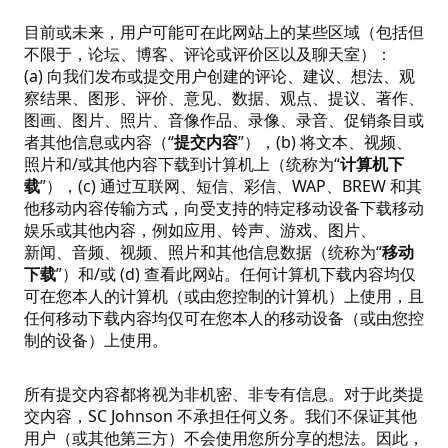
目前或未来，用户可能可在此网站上的某些区域（包括但
不限于，论坛、博客、评论或评价区以及聊天室）：
(a) 向我们发布或提交用户创建的评论、建议、想法、观
察结果、图形、评价、意见、数据、观点、提议、著作、
图画、图片、照片、音像作品、录像、录音、促销条目或
者其他信息或内容（“
提交内容
”），(b) 将文本、视频、
照片和/或其他内容下载到计算机上（统称为“
计算机下
载
”），(c) 通过互联网、短信、彩信、WAP、BREW 和其
他移动内容传输方式，向受支持的特定移动设备下载移动
娱乐或其他内容，例如应用、铃声、游戏、图片、
新闻、音频、视频、照片和其他信息数据（统称为“
移动
下载
”）和/或 (d) 查看此网站。任何计算机下载内容均仅
可在您本人的计算机（或由您控制的计算机）上使用，且
任何移动下载内容均仅可在您本人的移动设备（或由您控
制的设备）上使用。
所有提交内容都将视为非机密、非专有信息。对于此类提
交内容，SC Johnson 不承担任何义务。我们不保证其他
用户（或其他第三方）不会使用您所分享的想法。因此，