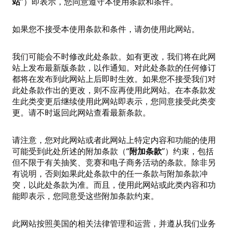
站
”）即表示，您同意遵守本使用条款和条件。
如果您不接受本使用条款和条件，请勿使用此网站。
我们可能会不时修改此处条款。如有更改，我们将在此网
站上发布最新版条款，以作通知。对此处条款的任何修订
都将在发布到此网站上后即时生效。如果您不接受我们对
此处条款作出的更改，则不应再使用此网站。在本条款发
生此类变更后继续使用此网站即表示，您同意接受此类变
更。请不时返回此网站查看最新条款。
请注意，您对此网站或者此网站上特定内容和功能的使用
可能受到此处所述的附加条款（“
附加条款
”）约束，包括
但不限于有关抽奖、竞赛和电子商务活动的条款。除非另
有说明，否则如果此处条款中的任一条款与附加条款冲
突，以此处条款为准。而且，使用此网站或此类内容和功
能即表示，您同意受这些附加条款约束。
此网站按照美国的相关法律管理和运营，并遵从我们业务