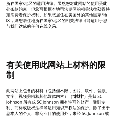
所在国家/地区的适用法律。虽然您对此网站的使用受此
处条款约束，但您可根据本地司法辖区的相关法律获得特
定消费者保护权利。如果您居住在美国外的其他国家/地
区，则您居住地所在国家/地区的相关法律可能适用于您
与我们达成的任何在线交易。
有关使用此网站上材料的限
制
此网站上包含的材料（包括但不限，图片、软件、音频、
文字、视频剪辑和其他媒体内容）（“
材料
”）是归 SC
Johnson 所有或 SC Johnson 拥有许可的财产，受到专
利、商标或版权法律等适用知识产权法的保护。除了出于
您本人的个人、非商业目的使用外，未经 SC Johnson 或