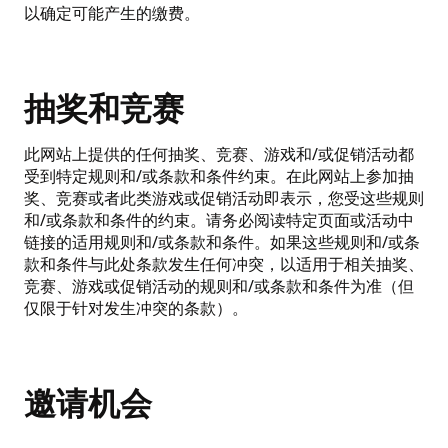
以确定可能产生的缴费。
抽奖和竞赛
此网站上提供的任何抽奖、竞赛、游戏和/或促销活动都
受到特定规则和/或条款和条件约束。在此网站上参加抽
奖、竞赛或者此类游戏或促销活动即表示，您受这些规则
和/或条款和条件的约束。请务必阅读特定页面或活动中
链接的适用规则和/或条款和条件。如果这些规则和/或条
款和条件与此处条款发生任何冲突，以适用于相关抽奖、
竞赛、游戏或促销活动的规则和/或条款和条件为准（但
仅限于针对发生冲突的条款）。
邀请机会