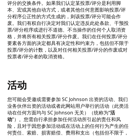
评分的交换条件。如果我们认定某投票/评分是利用脚
本、宏或其他自动方式，或者其他任何意图影响投票/评
分程序公正性的方式生成的，则该投票/评分可能会作
废。我们有权自行决定对我们认定违反此处条款、干预投
票/评分程序或进行不道德、不当操作的任何个人取消资
格，并将所有相关投票/评分作废。我们在任何投票/评分
要素各方面的决定都具有决定性和约束力，包括但不限于
投票/评分的计数，以及对任何相关投票/评分的作废或对
投票者/评分者的取消资格。
活动
您可能会受邀或需要参加 SC Johnson 出资的活动、我们
业务伙伴出资的活动或者此网站用户举行的活动（此类活
动在任何方面均与 SC Johnson 无关）（统称为“
活
动
”）。您需自行承担参加任何活动所引起的责任和风
险，且对于因您参加活动或在活动上的任何行为产生的任
何责任、索赔、损害赔偿、费用和支出（包括但不限于，