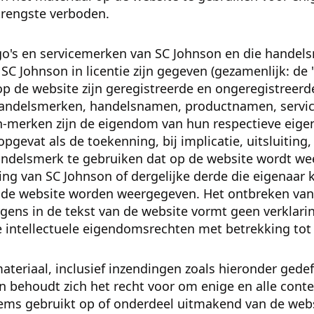
trengste verboden.
o's en servicemerken van SC Johnson en die handels
SC Johnson in licentie zijn gegeven (gezamenlijk: de '
 de website zijn geregistreerde en ongeregistreer
handelsmerken, handelsnamen, productnamen, servic
n-merken zijn de eigendom van hun respectieve eigen
gevat als de toekenning, bij implicatie, uitsluiting,
 handelsmerk te gebruiken dat op de website wordt w
ing van SC Johnson of dergelijke derde die eigenaar 
de website worden weergegeven. Het ontbreken van 
gens in de tekst van de website vormt geen verklari
 intellectuele eigendomsrechten met betrekking tot 
ateriaal, inclusief inzendingen zoals hieronder gedef
on behoudt zich het recht voor om enige en alle conte
tems gebruikt op of onderdeel uitmakend van de web