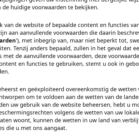
 de huidige voorwaarden te bekijken.
 van de website of bepaalde content en functies van
jn aan aanvullende voorwaarden die daarin beschr
arden
'), met inbegrip van, maar niet beperkt tot, sw
ten. Tenzij anders bepaald, zullen in het geval dat e
 is met de aanvullende voorwaarden, deze voorwaarde
content en functies te gebruiken, stemt u ook in gebo
den.
heerst en geëxploiteerd overeenkomstig de wetten 
n ontworpen om te voldoen aan de wetten van de land
en uw gebruik van de website beheersen, hebt u mo
chermingsrechten volgens de wetten van uw lokale 
aten woont, kunnen de wetten in uw land van verblijf
ies die u met ons aangaat.