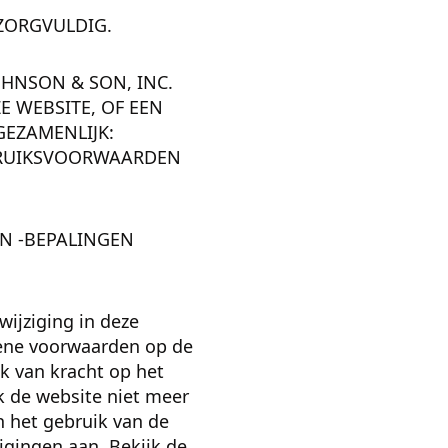
 ZORGVULDIG.
OHNSON & SON, INC.
ZE WEBSITE, OF EEN
GEZAMENLIJK:
EBRUIKSVOORWAARDEN
EN -BEPALINGEN
wijziging in deze
iene voorwaarden op de
k van kracht op het
 de website niet meer
n het gebruik van de
igingen aan. Bekijk de