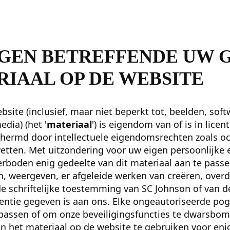
GEN BETREFFENDE UW 
RIAAL OP DE WEBSITE
site (inclusief, maar niet beperkt tot, beelden, softw
dia) (het '
materiaal
') is eigendom van of is in lice
hermd door intellectuele eigendomsrechten zoals oc
wetten. Met uitzondering voor uw eigen persoonlijke
erboden enig gedeelte van dit materiaal aan te pass
n, weergeven, er afgeleide werken van creëren, over
 schriftelijke toestemming van SC Johnson of van de
icentie gegeven is aan ons. Elke ongeautoriseerde po
passen of om onze beveiligingsfuncties te dwarsbom
an het materiaal op de website te gebruiken voor eni