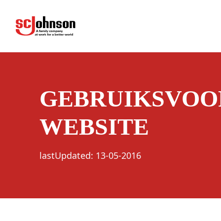
terms
(Opens in a new tab)
GEBRUIKSVOO
WEBSITE
lastUpdated
:
13-05-2016