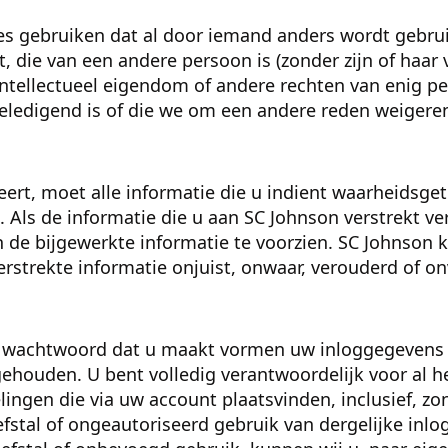
s gebruiken dat al door iemand anders wordt gebrui
t, die van een andere persoon is (zonder zijn of haa
ntellectueel eigendom of andere rechten van enig pe
beledigend is of die we om een andere reden weigere
eert, moet alle informatie die u indient waarheidsge
jn. Als de informatie die u aan SC Johnson verstrekt v
n de bijgewerkte informatie te voorzien. SC Johnson
erstrekte informatie onjuist, onwaar, verouderd of o
t wachtwoord dat u maakt vormen uw inloggegevens
ehouden. U bent volledig verantwoordelijk voor al h
ingen die via uw account plaatsvinden, inclusief, zo
iefstal of ongeautoriseerd gebruik van dergelijke inl