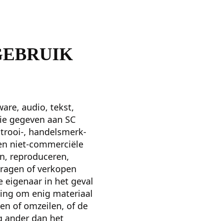
GEBRUIK
are, audio, tekst,
ntie gegeven aan SC
trooi-, handelsmerk-
 en niet-commerciële
en, reproduceren,
dragen of verkopen
 eigenaar in het geval
ging om enig materiaal
en of omzeilen, of de
g ander dan het