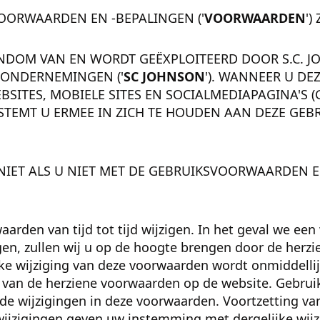
VOORWAARDEN EN -BEPALINGEN ('
VOORWAARDEN
')
ENDOM VAN EN WORDT GEËXPLOITEERD DOOR S.C. J
RONDERNEMINGEN ('
SC JOHNSON
'). WANNEER U DE
SITES, MOBIELE SITES EN SOCIALMEDIAPAGINA'S (
, STEMT U ERMEE IN ZICH TE HOUDEN AAN DEZE G
NIET ALS U NIET MET DE GEBRUIKSVOORWAARDEN 
rden van tijd tot tijd wijzigen. In het geval we een 
n, zullen wij u op de hoogte brengen door de herz
lke wijziging van deze voorwaarden wordt onmiddellij
van de herziene voorwaarden op de website. Gebruik
 de wijzigingen in deze voorwaarden. Voortzetting va
wijzigingen geven uw instemming met dergelijke wijz