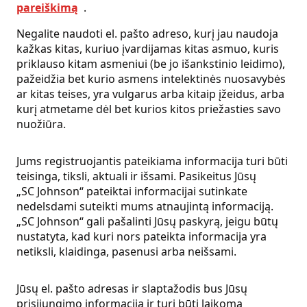
pareiškimą
.
Negalite naudoti el. pašto adreso, kurį jau naudoja
kažkas kitas, kuriuo įvardijamas kitas asmuo, kuris
priklauso kitam asmeniui (be jo išankstinio leidimo),
pažeidžia bet kurio asmens intelektinės nuosavybės
ar kitas teises, yra vulgarus arba kitaip įžeidus, arba
kurį atmetame dėl bet kurios kitos priežasties savo
nuožiūra.
Jums registruojantis pateikiama informacija turi būti
teisinga, tiksli, aktuali ir išsami. Pasikeitus Jūsų
„SC Johnson“ pateiktai informacijai sutinkate
nedelsdami suteikti mums atnaujintą informaciją.
„SC Johnson“ gali pašalinti Jūsų paskyrą, jeigu būtų
nustatyta, kad kuri nors pateikta informacija yra
netiksli, klaidinga, pasenusi arba neišsami.
Jūsų el. pašto adresas ir slaptažodis bus Jūsų
prisijungimo informacija ir turi būti laikoma