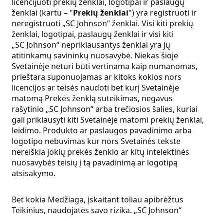
licencijuoti prekių ženklai, logotipai ir paslaugų
ženklai (kartu – "
Prekių ženklai
") yra registruoti ir
neregistruoti „SC Johnson“ ženklai. Visi kiti prekių
ženklai, logotipai, paslaugų ženklai ir visi kiti
„SC Johnson“ nepriklausantys ženklai yra jų
atitinkamų savininkų nuosavybė. Niekas šioje
Svetainėje neturi būti vertinama kaip numanomas,
prieštara suponuojamas ar kitoks kokios nors
licencijos ar teisės naudoti bet kurį Svetainėje
matomą Prekės ženklą suteikimas, negavus
rašytinio „SC Johnson“ arba trečiosios šalies, kuriai
gali priklausyti kiti Svetainėje matomi prekių ženklai,
leidimo. Produkto ar paslaugos pavadinimo arba
logotipo nebuvimas kur nors Svetainės tekste
nereiškia jokių prekės ženklo ar kitų intelektinės
nuosavybės teisių į tą pavadinimą ar logotipą
atsisakymo.
Bet kokia Medžiaga, įskaitant toliau apibrėžtus
Teikinius, naudojatės savo rizika. „SC Johnson“