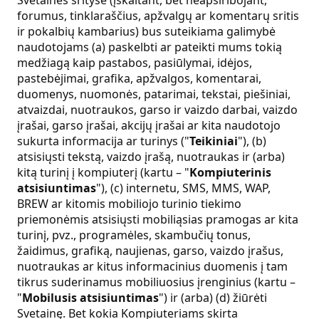
forumus, tinklaraščius, apžvalgų ar komentarų sritis
ir pokalbių kambarius) bus suteikiama galimybė
naudotojams (a) paskelbti ar pateikti mums tokią
medžiagą kaip pastabos, pasiūlymai, idėjos,
pastebėjimai, grafika, apžvalgos, komentarai,
duomenys, nuomonės, patarimai, tekstai, piešiniai,
atvaizdai, nuotraukos, garso ir vaizdo darbai, vaizdo
įrašai, garso įrašai, akcijų įrašai ar kita naudotojo
sukurta informacija ar turinys ("
Teikiniai
"), (b)
atsisiųsti tekstą, vaizdo įrašą, nuotraukas ir (arba)
kitą turinį į kompiuterį (kartu – "
Kompiuterinis
atsisiuntimas
"), (c) internetu, SMS, MMS, WAP,
BREW ar kitomis mobiliojo turinio tiekimo
priemonėmis atsisiųsti mobiliąsias pramogas ar kita
turinį, pvz., programėles, skambučių tonus,
žaidimus, grafiką, naujienas, garso, vaizdo įrašus,
nuotraukas ar kitus informacinius duomenis į tam
tikrus suderinamus mobiliuosius įrenginius (kartu –
"
Mobilusis atsisiuntimas
") ir (arba) (d) žiūrėti
Svetainę. Bet kokia Kompiuteriams skirta