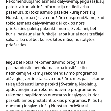
Rekomenduojamo asmens dalyvavimą, jeigu (a) Jūsų
pateikta kontaktinė informacija netiksli arba
pasenusi, (b) toks asmuo pažeidė kurią nors šių
Nuostatų arba c) savo nuožiūra nusprendžiame, kad
tokio asmens dalyvavimas dėl kokios nors
priežasties galėtų pakenkti mums, Svetainei, bet
kuriai paslaugai ar funkcijai arba kuriai nors trečiajai
šaliai arba dėl bet kurios kitos mūsų nustatytos
priežasties.
Jeigu bet kokia rekomendavimo programa
pasinaudosite netinkamai arba imsitės kitų
netinkamų veiksmų rekomendavimo programos
atžvilgiu, įvertinę tai savo nuožiūra, mes pasiliekame
teisę uždrausti Jums patekti į Svetainę. Nuolaidų,
apdovanojimų ar rekomendavimo programoms
taikomos papildomos nuostatos ir sąlygos, kurios
paskelbiamos pristatant tokias programas. Kilūs tų
nuostatų ir sąlygų ir šių Nuostatų prieštarai,