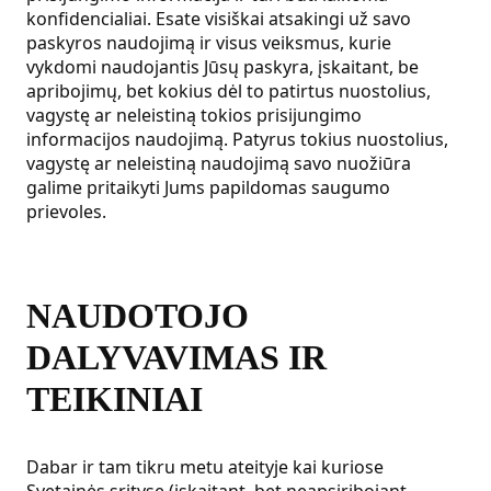
konfidencialiai. Esate visiškai atsakingi už savo
paskyros naudojimą ir visus veiksmus, kurie
vykdomi naudojantis Jūsų paskyra, įskaitant, be
apribojimų, bet kokius dėl to patirtus nuostolius,
vagystę ar neleistiną tokios prisijungimo
informacijos naudojimą. Patyrus tokius nuostolius,
vagystę ar neleistiną naudojimą savo nuožiūra
galime pritaikyti Jums papildomas saugumo
prievoles.
NAUDOTOJO
DALYVAVIMAS IR
TEIKINIAI
Dabar ir tam tikru metu ateityje kai kuriose
Svetainės srityse (įskaitant, bet neapsiribojant,