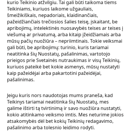
kurio Teikinio atžvilgiu. Tai gali būti taikoma tiems
Teikiniams, kuriuos laikome užgauliais,
šmeižikiškais, nepadoriais, klaidinančiais,
pažeidžiančiais trečiosios šalies teisę, įskaitant, be
apribojimų, intelektinės nuosavybės teises ar teises į
viešumą ar privatumą, arba kitaip įžeidžiamais arba
mūsų pačių nuožiūra – nepriimtinais. Tokie veiksmai
gali būti, be apribojimų: turinio, kuris tariamai
neatitinka šių Nuostatų, pašalinimas, vartotojo
prieigos prie Svetainės nutraukimas ir visų Teikinių,
kuriuos pateikė bet kokie asmenys, mūsų nustatyti
kaip pažeidėjai arba pakartotini pažeidėjai,
pašalinimas.
Jeigu kuris nors naudotojas mums praneša, kad
Teikinys tariamai neatitinka šių Nuostatų, mes
galime ištirti tą tvirtinimą ir savo nuožiūra nustatyti,
kokio atitinkamo veiksmo imtis. Mes neturime jokios
atsakomybės dėl bet kokių Teikinių redagavimo,
pašalinimo arba tolesnio leidimo rodyti.