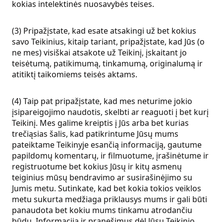
kokias intelektinės nuosavybės teises.
(3) Pripažįstate, kad esate atsakingi už bet kokius
savo Teikinius, kitaip tariant, pripažįstate, kad Jūs (o
ne mes) visiškai atsakote už Teikinį, įskaitant jo
teisėtumą, patikimumą, tinkamumą, originalumą ir
atitiktį taikomiems teisės aktams.
(4) Taip pat pripažįstate, kad mes neturime jokio
įsipareigojimo naudotis, skelbti ar reaguoti į bet kurį
Teikinį. Mes galime kreiptis į Jūs arba bet kurias
trečiąsias šalis, kad patikrintume Jūsų mums
pateiktame Teikinyje esančią informaciją, gautume
papildomų komentarų, ir filmuotume, įrašinėtume ir
registruotume bet kokius Jūsų ir kitų asmenų
teiginius mūsų bendravimo ar susirašinėjimo su
Jumis metu. Sutinkate, kad bet kokia tokios veiklos
metu sukurta medžiaga priklausys mums ir gali būti
panaudota bet kokiu mums tinkamu atrodančiu
būdu. Informaciją ir pranešimus dėl Jūsų Teikinio