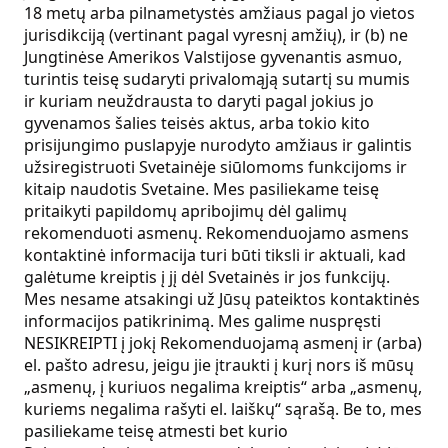
18 metų arba pilnametystės amžiaus pagal jo vietos
jurisdikciją (vertinant pagal vyresnį amžių), ir (b) ne
Jungtinėse Amerikos Valstijose gyvenantis asmuo,
turintis teisę sudaryti privalomąją sutartį su mumis
ir kuriam neuždrausta to daryti pagal jokius jo
gyvenamos šalies teisės aktus, arba tokio kito
prisijungimo puslapyje nurodyto amžiaus ir galintis
užsiregistruoti Svetainėje siūlomoms funkcijoms ir
kitaip naudotis Svetaine. Mes pasiliekame teisę
pritaikyti papildomų apribojimų dėl galimų
rekomenduoti asmenų. Rekomenduojamo asmens
kontaktinė informacija turi būti tiksli ir aktuali, kad
galėtume kreiptis į jį dėl Svetainės ir jos funkcijų.
Mes nesame atsakingi už Jūsų pateiktos kontaktinės
informacijos patikrinimą. Mes galime nuspręsti
NESIKREIPTI į jokį Rekomenduojamą asmenį ir (arba)
el. pašto adresu, jeigu jie įtraukti į kurį nors iš mūsų
„asmenų, į kuriuos negalima kreiptis“ arba „asmenų,
kuriems negalima rašyti el. laiškų“ sąrašą. Be to, mes
pasiliekame teisę atmesti bet kurio