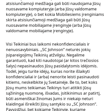
atsisiunčiamoji medžiaga gali būti naudojama Jūsų
nuosavame kompiuteryje (arba Jūsų valdomame
kompiuteryje), o bet kokia Mobiliesiems įrenginiams
skirta atsisiunčiamoji medžiaga gali būti Jūsų
nuosavame mobiliajame įrenginyje (arba Jūsų
valdomame mobiliajame įrenginyje).
Visi Teikiniai bus laikomi nekonfidencialiais ir
nenuosavybiniais. „SC Johnson“ neturės jokių
įsipareigojimų Teikinių atžvilgiu. Negalime
garantuoti, kad kiti naudotojai (ar kitos trečiosios
šalys) nepasinaudos Jūsų pasidalytomis idėjomis.
Todėl, jeigu turite idėjų, kurias norite išlaikyti
konfidencialiai ir (arba) nenorite leisti pasinaudoti
kitiems, neskelbkite jų Svetainėje. Be to, bet koks
Jūsų mums teikiamas Teikinys turi atitikti Jūsų
sąžiningą nuomonę, išvadas, įsitikinimus ar patirtį,
būti asmeniškai žinomas Jums ir niekaip neturi
klaidingai išreikšti Jūsų santykio su „SC Johnson“.
Pavyzdžiui, bet kokiame Teikinyje, kuriame