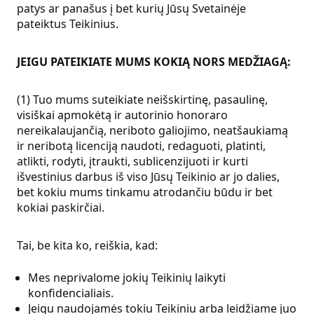
patys ar panašus į bet kurių Jūsų Svetainėje
pateiktus Teikinius.
JEIGU PATEIKIATE MUMS KOKIĄ NORS MEDŽIAGĄ:
(1) Tuo mums suteikiate neišskirtinę, pasaulinę,
visiškai apmokėtą ir autorinio honoraro
nereikalaujančią, neriboto galiojimo, neatšaukiamą
ir neribotą licenciją naudoti, redaguoti, platinti,
atlikti, rodyti, įtraukti, sublicenzijuoti ir kurti
išvestinius darbus iš viso Jūsų Teikinio ar jo dalies,
bet kokiu mums tinkamu atrodančiu būdu ir bet
kokiai paskirčiai.
Tai, be kita ko, reiškia, kad:
Mes neprivalome jokių Teikinių laikyti
konfidencialiais.
Jeigu naudojamės tokiu Teikiniu arba leidžiame juo