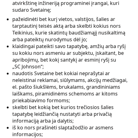
atvirkštinę inžineriją programinei įrangai, kuri
sudaro Svetainę;
pažeidinėti bet kurį vietos, valstijos, šalies ar
tarptautinį teisės aktą arba skelbti kokius nors
Teikinius, kurie skatintų baudžiamąjį nusikaltimą
arba pateiktų nurodymus dėl jo;
klaidingai pateikti savo tapatybę, amžių arba ryšį
su kokiu nors asmeniu ar subjektu, įskaitant, be
apribojimų, bet kokį santykį ar esminį ryšį su
„SC Johnson“;
naudotis Svetaine bet kokiai neprašytai ar
neleistinai reklamai, siūlymams, akcijų medžiagai,
el. pašto šiukšlėms, brukalams, grandininiams
laiškams, piramidinėms schemoms ar kitoms
priekabiavimo formoms;
skelbti bet kokią bet kurios trečiosios šalies
tapatybę leidžiančią nustatyti arba privačią
informaciją arba ja dalytis;
iš ko nors prašinėti slaptažodžio ar asmens
informacijos;