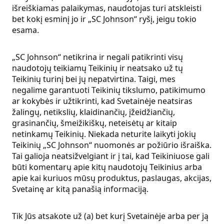
išreiškiamas palaikymas, naudotojas turi atskleisti
bet kokį esminį jo ir „SC Johnson“ ryšį, jeigu tokio
esama.
„SC Johnson“ netikrina ir negali patikrinti visų
naudotojų teikiamų Teikinių ir neatsako už tų
Teikinių turinį bei jų nepatvirtina. Taigi, mes
negalime garantuoti Teikinių tikslumo, patikimumo
ar kokybės ir užtikrinti, kad Svetainėje neatsiras
žalingų, netikslių, klaidinančių, įžeidžiančių,
grasinančių, šmeižikiškų, neteisėtų ar kitaip
netinkamų Teikinių. Niekada neturite laikyti jokių
Teikinių „SC Johnson“ nuomonės ar požiūrio išraiška.
Tai galioja neatsižvelgiant ir į tai, kad Teikiniuose gali
būti komentarų apie kitų naudotojų Teikinius arba
apie kai kuriuos mūsų produktus, paslaugas, akcijas,
Svetainę ar kitą panašią informaciją.
Tik Jūs atsakote už (a) bet kurį Svetainėje arba per ją