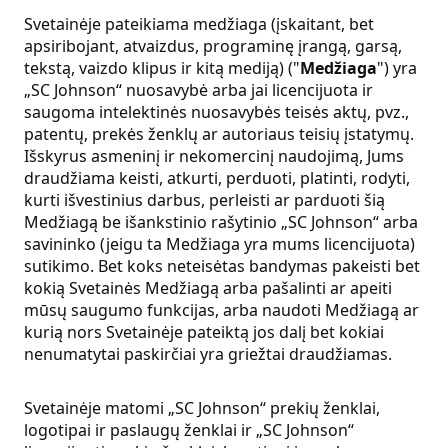
Svetainėje pateikiama medžiaga (įskaitant, bet
apsiribojant, atvaizdus, programinę įrangą, garsą,
tekstą, vaizdo klipus ir kitą mediją) ("
Medžiaga
") yra
„SC Johnson“ nuosavybė arba jai licencijuota ir
saugoma intelektinės nuosavybės teisės aktų, pvz.,
patentų, prekės ženklų ar autoriaus teisių įstatymų.
Išskyrus asmeninį ir nekomercinį naudojimą, Jums
draudžiama keisti, atkurti, perduoti, platinti, rodyti,
kurti išvestinius darbus, perleisti ar parduoti šią
Medžiagą be išankstinio rašytinio „SC Johnson“ arba
savininko (jeigu ta Medžiaga yra mums licencijuota)
sutikimo. Bet koks neteisėtas bandymas pakeisti bet
kokią Svetainės Medžiagą arba pašalinti ar apeiti
mūsų saugumo funkcijas, arba naudoti Medžiagą ar
kurią nors Svetainėje pateiktą jos dalį bet kokiai
nenumatytai paskirčiai yra griežtai draudžiamas.
Svetainėje matomi „SC Johnson“ prekių ženklai,
logotipai ir paslaugų ženklai ir „SC Johnson“