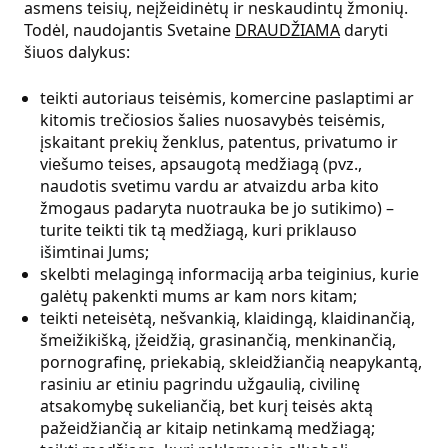
asmens teisių, neįžeidinėtų ir neskaudintų žmonių.
Todėl, naudojantis Svetaine
DRAUDŽIAMA
daryti
šiuos dalykus:
teikti autoriaus teisėmis, komercine paslaptimi ar
kitomis trečiosios šalies nuosavybės teisėmis,
įskaitant prekių ženklus, patentus, privatumo ir
viešumo teises, apsaugotą medžiagą (pvz.,
naudotis svetimu vardu ar atvaizdu arba kito
žmogaus padaryta nuotrauka be jo sutikimo) –
turite teikti tik tą medžiagą, kuri priklauso
išimtinai Jums;
skelbti melagingą informaciją arba teiginius, kurie
galėtų pakenkti mums ar kam nors kitam;
teikti neteisėtą, nešvankią, klaidingą, klaidinančią,
šmeižikišką, įžeidžią, grasinančią, menkinančią,
pornografinę, priekabią, skleidžiančią neapykantą,
rasiniu ar etiniu pagrindu užgaulią, civilinę
atsakomybę sukeliančią, bet kurį teisės aktą
pažeidžiančią ar kitaip netinkamą medžiagą;