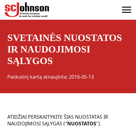
terms
(Opens in a new tab)
SVETAINĖS NUOSTATOS
IR NAUDOJIMOSI
SĄLYGOS
Paskutinį kartą atnaujinta
:
2016-05-13
ATIDŽIAI PERSKAITYKITE ŠIAS NUOSTATAS IR
NAUDOJIMOSI SĄLYGAS ("
NUOSTATOS
").