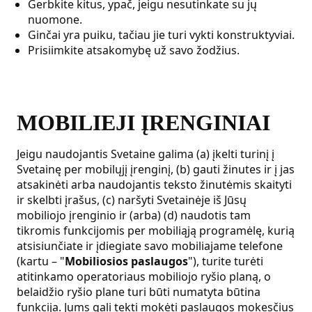
Gerbkite kitus, ypač, jeigu nesutinkate su jų
nuomone.
Ginčai yra puiku, tačiau jie turi vykti konstruktyviai.
Prisiimkite atsakomybę už savo žodžius.
MOBILIEJI ĮRENGINIAI
Jeigu naudojantis Svetaine galima (a) įkelti turinį į
Svetainę per mobilųjį įrenginį, (b) gauti žinutes ir į jas
atsakinėti arba naudojantis teksto žinutėmis skaityti
ir skelbti įrašus, (c) naršyti Svetainėje iš Jūsų
mobiliojo įrenginio ir (arba) (d) naudotis tam
tikromis funkcijomis per mobiliąją programėlę, kurią
atsisiunčiate ir įdiegiate savo mobiliajame telefone
(kartu – "
Mobiliosios paslaugos
"), turite turėti
atitinkamo operatoriaus mobiliojo ryšio planą, o
belaidžio ryšio plane turi būti numatyta būtina
funkcija. Jums gali tekti mokėti paslaugos mokesčius