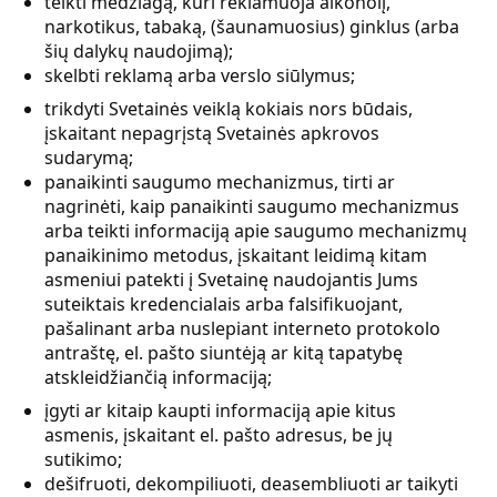
teikti medžiagą, kuri reklamuoja alkoholį,
narkotikus, tabaką, (šaunamuosius) ginklus (arba
šių dalykų naudojimą);
skelbti reklamą arba verslo siūlymus;
trikdyti Svetainės veiklą kokiais nors būdais,
įskaitant nepagrįstą Svetainės apkrovos
sudarymą;
panaikinti saugumo mechanizmus, tirti ar
nagrinėti, kaip panaikinti saugumo mechanizmus
arba teikti informaciją apie saugumo mechanizmų
panaikinimo metodus, įskaitant leidimą kitam
asmeniui patekti į Svetainę naudojantis Jums
suteiktais kredencialais arba falsifikuojant,
pašalinant arba nuslepiant interneto protokolo
antraštę, el. pašto siuntėją ar kitą tapatybę
atskleidžiančią informaciją;
įgyti ar kitaip kaupti informaciją apie kitus
asmenis, įskaitant el. pašto adresus, be jų
sutikimo;
dešifruoti, dekompiliuoti, deasembliuoti ar taikyti