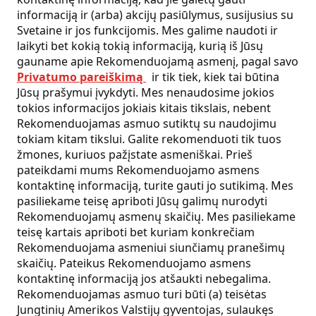
informaciją ir (arba) akcijų pasiūlymus, susijusius su
Svetaine ir jos funkcijomis. Mes galime naudoti ir
laikyti bet kokią tokią informaciją, kurią iš Jūsų
gauname apie Rekomenduojamą asmenį, pagal savo
Privatumo pareiškimą
ir tik tiek, kiek tai būtina
Jūsų prašymui įvykdyti. Mes nenaudosime jokios
tokios informacijos jokiais kitais tikslais, nebent
Rekomenduojamas asmuo sutiktų su naudojimu
tokiam kitam tikslui. Galite rekomenduoti tik tuos
žmones, kuriuos pažįstate asmeniškai. Prieš
pateikdami mums Rekomenduojamo asmens
kontaktinę informaciją, turite gauti jo sutikimą. Mes
pasiliekame teisę apriboti Jūsų galimų nurodyti
Rekomenduojamų asmenų skaičių. Mes pasiliekame
teisę kartais apriboti bet kuriam konkrečiam
Rekomenduojama asmeniui siunčiamų pranešimų
skaičių. Pateikus Rekomenduojamo asmens
kontaktinę informaciją jos atšaukti nebegalima.
Rekomenduojamas asmuo turi būti (a) teisėtas
Jungtinių Amerikos Valstijų gyventojas, sulaukęs