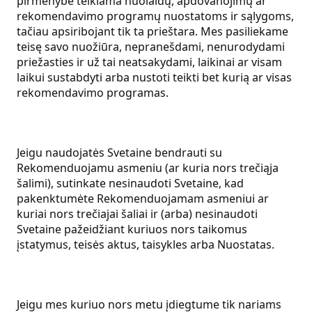
pirmenybė teikiama nuolaidų, apdovanojimų ar
rekomendavimo programų nuostatoms ir sąlygoms,
tačiau apsiribojant tik ta prieštara. Mes pasiliekame
teisę savo nuožiūra, nepranešdami, nenurodydami
priežasties ir už tai neatsakydami, laikinai ar visam
laikui sustabdyti arba nustoti teikti bet kurią ar visas
rekomendavimo programas.
Jeigu naudojatės Svetaine bendrauti su
Rekomenduojamu asmeniu (ar kuria nors trečiąja
šalimi), sutinkate nesinaudoti Svetaine, kad
pakenktumėte Rekomenduojamam asmeniui ar
kuriai nors trečiajai šaliai ir (arba) nesinaudoti
Svetaine pažeidžiant kuriuos nors taikomus
įstatymus, teisės aktus, taisykles arba Nuostatas.
Jeigu mes kuriuo nors metu įdiegtume tik nariams