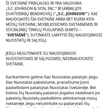
ŠI SVETAINĖ PRIKLAUSO IR YRA VALDOMA
„S.C. JOHNSON & SON, INC.“ IR (ARBA) JOS
DUKTERINIŲ BENDROVIŲ ("
„S.C. JOHNSON“
"). KAI
NAUDOJATĖS ŠIA SVETAINE ARBA BET KURIA KITA
MŪSŲ SVETAINE, MOBILIOSIOMIS SVETAINĖMIS IR
SOCIALINIŲ TINKLŲ PUSLAPIAIS (KARTU –
"
SVETAINĖ
"), SUTINKATE LAIKYTIS ŠIŲ NAUDOJIMOSI
NUOSTATŲ IR SĄLYGŲ.
JEIGU NESUTINKATE SU NAUDOJIMOSI
NUOSTATOMIS IR SĄLYGOMIS, NESINAUDOKITE
SVETAINE.
Kartkartėmis galime šias Nuostatas pataisyti. Jeigu
šias Nuostatas pakeistume, praneštume Jums
paskelbdami pataisytas Nuostatas Svetainėje. Bet
kokios šių Nuostatų pataisos įsigalios nedelsiant po
pakeistų Nuostatų paskelbimo atitinkamoje mūsų
svetainėje. Jeigu nesutinkate su padarytais šių