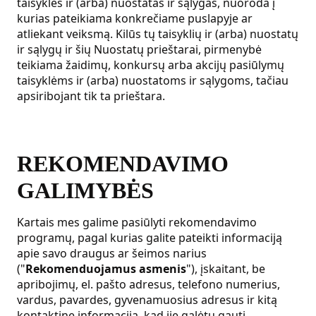
taisykles ir (arba) nuostatas ir sąlygas, nuoroda į
kurias pateikiama konkrečiame puslapyje ar
atliekant veiksmą. Kilūs tų taisyklių ir (arba) nuostatų
ir sąlygų ir šių Nuostatų prieštarai, pirmenybė
teikiama žaidimų, konkursų arba akcijų pasiūlymų
taisyklėms ir (arba) nuostatoms ir sąlygoms, tačiau
apsiribojant tik ta prieštara.
REKOMENDAVIMO
GALIMYBĖS
Kartais mes galime pasiūlyti rekomendavimo
programų, pagal kurias galite pateikti informaciją
apie savo draugus ar šeimos narius
("
Rekomenduojamus asmenis
"), įskaitant, be
apribojimų, el. pašto adresus, telefono numerius,
vardus, pavardes, gyvenamuosius adresus ir kitą
kontaktinę informaciją, kad jie galėtų gauti