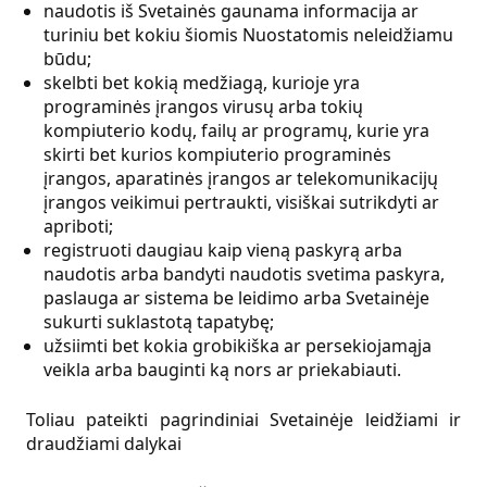
naudotis iš Svetainės gaunama informacija ar
turiniu bet kokiu šiomis Nuostatomis neleidžiamu
būdu;
skelbti bet kokią medžiagą, kurioje yra
programinės įrangos virusų arba tokių
kompiuterio kodų, failų ar programų, kurie yra
skirti bet kurios kompiuterio programinės
įrangos, aparatinės įrangos ar telekomunikacijų
įrangos veikimui pertraukti, visiškai sutrikdyti ar
apriboti;
registruoti daugiau kaip vieną paskyrą arba
naudotis arba bandyti naudotis svetima paskyra,
paslauga ar sistema be leidimo arba Svetainėje
sukurti suklastotą tapatybę;
užsiimti bet kokia grobikiška ar persekiojamąja
veikla arba bauginti ką nors ar priekabiauti.
Toliau pateikti pagrindiniai Svetainėje leidžiami ir
draudžiami dalykai