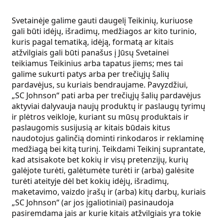
Svetainėje galime gauti daugelį Teikinių, kuriuose
gali būti idėjų, išradimų, medžiagos ar kito turinio,
kuris pagal tematiką, idėją, formatą ar kitais
atžvilgiais gali būti panašus į Jūsų Svetainei
teikiamus Teikinius arba tapatus jiems; mes tai
galime sukurti patys arba per trečiųjų šalių
pardavėjus, su kuriais bendraujame. Pavyzdžiui,
„SC Johnson“ pati arba per trečiųjų šalių pardavėjus
aktyviai dalyvauja naujų produktų ir paslaugų tyrimų
ir plėtros veikloje, kuriant su mūsų produktais ir
paslaugomis susijusią ar kitais būdais kitus
naudotojus galinčią dominti rinkodaros ir reklaminę
medžiagą bei kitą turinį. Teikdami Teikinį suprantate,
kad atsisakote bet kokių ir visų pretenzijų, kurių
galėjote turėti, galėtumėte turėti ir (arba) galėsite
turėti ateityje dėl bet kokių idėjų, išradimų,
maketavimo, vaizdo įrašų ir (arba) kitų darbų, kuriais
„SC Johnson“ (ar jos įgaliotiniai) pasinaudoja
pasiremdama jais ar kurie kitais atžvilgiais yra tokie