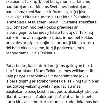
skelbiamą Teikinį, (b) bet kurią mums ar kitiems
naudotojams (ar kitiems Svetainės lankytojams)
pateikiamą medžiagą ar informaciją ir (c) Jūsų
sąveiką su kitais naudotojais (ar kitais Svetainės
lankytojais). Atsiųsdami Teikinį į Svetainę atleidžiate
„SC Johnson“ nuo bet kokios prievolės ar
įsipareigojimo, kuriuos ji kitaip turėtų dėl Teikinių
patikrinimo ar reagavimo į juos, ir nuo bet kokios
prievolės ar įsipareigojimo, kuriuos ji kitaip turėtų
dėl bet kokio veiksmo, kurį ji pasirenka imtis
reaguodama į Jūsų Teikinius.
Patvirtinate, kad suteikdami Jums galimybę teikti,
žiūrėti ar platinti šiuos Teikinius, mes veikiame tik
kaip pasyvus tarpininkas ir neprisiimame jokių
įsipareigojimų ar atsakomybės dėl Teikinių turinio ar
naudotojų veiksmų Svetainėje. Tačiau mes
pasiliekame teisę keisti, redaguoti, atsisakyti skelbti,
tikrinti, atmesti, užblokuoti, pašalinti ar imtis bet
kurio kito veiksmo, kuris mums atrodo tinkamas bet