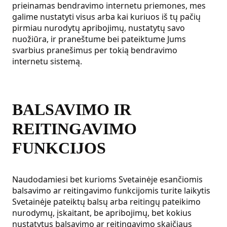
prieinamas bendravimo internetu priemones, mes
galime nustatyti visus arba kai kuriuos iš tų pačių
pirmiau nurodytų apribojimų, nustatytų savo
nuožiūra, ir praneštume bei pateiktume Jums
svarbius pranešimus per tokią bendravimo
internetu sistemą.
BALSAVIMO IR
REITINGAVIMO
FUNKCIJOS
Naudodamiesi bet kurioms Svetainėje esančiomis
balsavimo ar reitingavimo funkcijomis turite laikytis
Svetainėje pateiktų balsų arba reitingų pateikimo
nurodymų, įskaitant, be apribojimų, bet kokius
nustatytus balsavimo ar reitingavimo skaičiaus