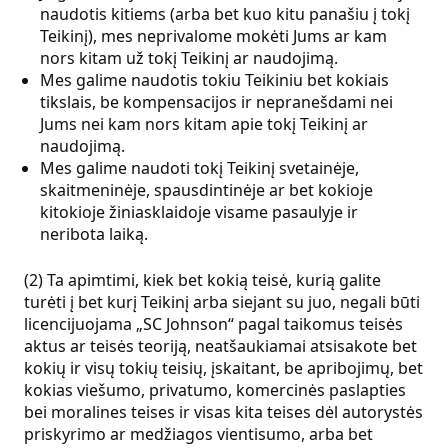
naudotis kitiems (arba bet kuo kitu panašiu į tokį
Teikinį), mes neprivalome mokėti Jums ar kam
nors kitam už tokį Teikinį ar naudojimą.
Mes galime naudotis tokiu Teikiniu bet kokiais
tikslais, be kompensacijos ir nepranešdami nei
Jums nei kam nors kitam apie tokį Teikinį ar
naudojimą.
Mes galime naudoti tokį Teikinį svetainėje,
skaitmeninėje, spausdintinėje ar bet kokioje
kitokioje žiniasklaidoje visame pasaulyje ir
neribota laiką.
(2) Ta apimtimi, kiek bet kokią teisė, kurią galite
turėti į bet kurį Teikinį arba siejant su juo, negali būti
licencijuojama „SC Johnson“ pagal taikomus teisės
aktus ar teisės teoriją, neatšaukiamai atsisakote bet
kokių ir visų tokių teisių, įskaitant, be apribojimų, bet
kokias viešumo, privatumo, komercinės paslapties
bei moralines teises ir visas kita teises dėl autorystės
priskyrimo ar medžiagos vientisumo, arba bet