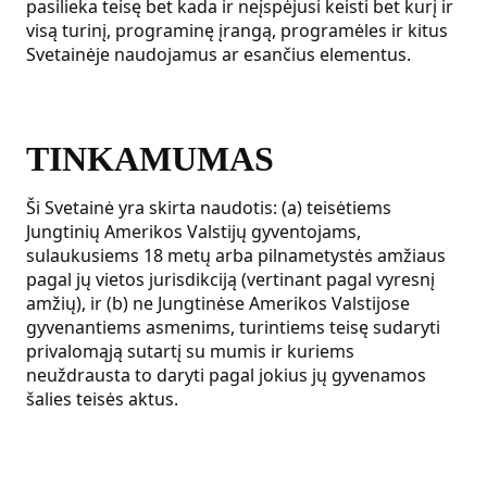
pasilieka teisę bet kada ir neįspėjusi keisti bet kurį ir
visą turinį, programinę įrangą, programėles ir kitus
Svetainėje naudojamus ar esančius elementus.
TINKAMUMAS
Ši Svetainė yra skirta naudotis: (a) teisėtiems
Jungtinių Amerikos Valstijų gyventojams,
sulaukusiems 18 metų arba pilnametystės amžiaus
pagal jų vietos jurisdikciją (vertinant pagal vyresnį
amžių), ir (b) ne Jungtinėse Amerikos Valstijose
gyvenantiems asmenims, turintiems teisę sudaryti
privalomąją sutartį su mumis ir kuriems
neuždrausta to daryti pagal jokius jų gyvenamos
šalies teisės aktus.