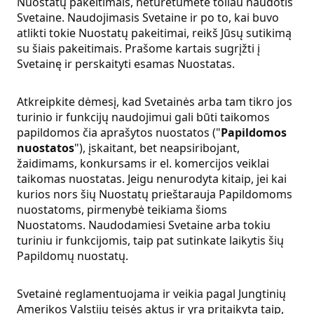
Nuostatų pakeitimais, neturėtumėte toliau naudotis
Svetaine. Naudojimasis Svetaine ir po to, kai buvo
atlikti tokie Nuostatų pakeitimai, reikš Jūsų sutikimą
su šiais pakeitimais. Prašome kartais sugrįžti į
Svetainę ir perskaityti esamas Nuostatas.
Atkreipkite dėmesį, kad Svetainės arba tam tikro jos
turinio ir funkcijų naudojimui gali būti taikomos
papildomos čia aprašytos nuostatos ("
Papildomos
nuostatos
"), įskaitant, bet neapsiribojant,
žaidimams, konkursams ir el. komercijos veiklai
taikomas nuostatas. Jeigu nenurodyta kitaip, jei kai
kurios nors šių Nuostatų prieštarauja Papildomoms
nuostatoms, pirmenybė teikiama šioms
Nuostatoms. Naudodamiesi Svetaine arba tokiu
turiniu ir funkcijomis, taip pat sutinkate laikytis šių
Papildomų nuostatų.
Svetainė reglamentuojama ir veikia pagal Jungtinių
Amerikos Valstijų teisės aktus ir yra pritaikyta taip,