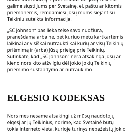
galime siųsti Jums per Svetainę, el. paštu ar kitomis
priemonėmis, remdamiesi Jūsų mums siejant su
Teikiniu suteikta informacija.
„SC Johnson“ pasilieka teisę savo nuožiūra,
pranešdama arba ne, bet kuriuo metu kartkartėmis
laikinai ar visiškai nutraukti kai kurių ar visų Teikinių
priėmimą ir (arba) Jūsų prieigą prie Teikinių.
Sutinkate, kad „SC Johnson“ nėra atsakinga Jūsų ar
kieno nors kito atžvilgiu dėl jokio jokių Teikinių
priėmimo sustabdymo ar nutraukimo.
ELGESIO KODEKSAS
Nors mes nesame atsakingi už mūsų naudotojų
elgesį ar jų Teikinius, norime, kad Svetainė būtų
tokia interneto vieta, kurioje turinys nepažeistų jokio