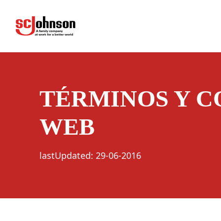
terms
(Opens in a new tab)
TÉRMINOS Y C
WEB
lastUpdated
:
29-06-2016