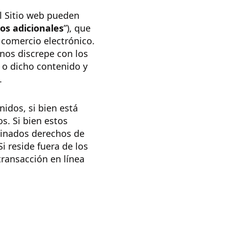
l Sitio web pueden
os adicionales
”), que
e comercio electrónico.
nos discrepe con los
b o dicho contenido y
.
nidos, si bien está
s. Si bien estos
minados derechos de
i reside fuera de los
transacción en línea