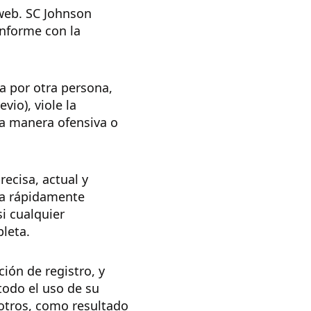
 web. SC Johnson
onforme con la
a por otra persona,
vio), viole la
ra manera ofensiva o
ecisa, actual y
 a rápidamente
i cualquier
pleta.
ión de registro, y
odo el uso de su
 otros, como resultado